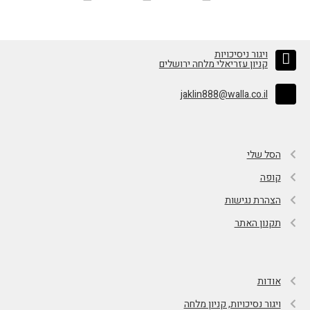
ויגור ניסיכויות
קניון עזריאלי מלחה ירושלים
jaklin888@walla.co.il
הסל שלי
קופה
הצהרת נגישות
תקנון האתר
אודות
ויגור נסיכויות, קניון מלחה