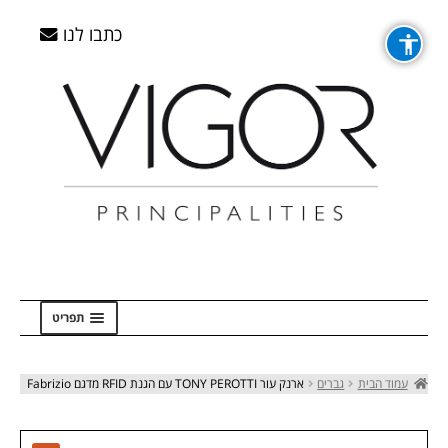
דלג
דלג
לדלג
לדלג
לתוכן
לתוכן
לניווט
לניווט
כתבו לנו
תפריט
ראשי
עמוד הבית
גברים
ארנק עור TONY PEROTTI עם הגנת RFID מדגם Fabrizio
Checkout