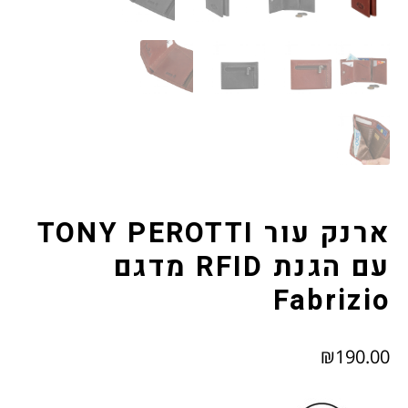
צור קשר
תודה רבה
תקנון האתר (להלן "התקנון")
ארנק עור TONY PEROTTI
עם הגנת RFID מדגם
Fabrizio
₪
190.00