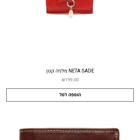
צור קשר
תודה רבה
תקנון האתר (להלן "התקנון")
NETA SADE מלניה קטן
₪
199.00
הוספה לסל