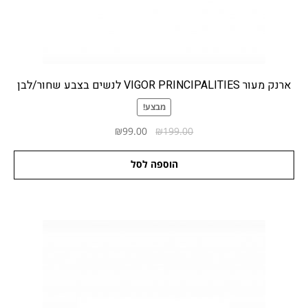
ארנק מעור VIGOR PRINCIPALITIES לנשים בצבע שחור/לבן
מבצע!
המחיר
המחיר
₪
99.00
₪
199.00
המקורי
הנוכחי
היה:
הוא:
הוספה לסל
₪99.00.
₪199.00.