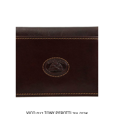
ארנק עור TONY PEROTTI דגם VICO