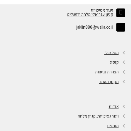
ויגור ניסיכויות
קניון עזריאלי מלחה ירושלים
jaklin888@walla.co.il
הסל שלי
קופה
הצהרת נגישות
תקנון האתר
אודות
ויגור נסיכויות, קניון מלחה
מותגים