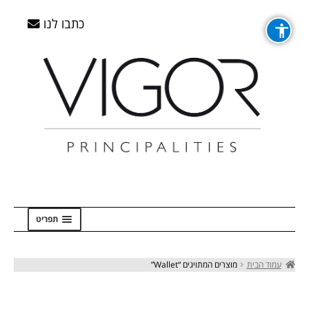
דלג
דלג
לדלג
לדלג
לתוכן
לתוכן
לניווט
לניווט
כתבו לנו
תפריט
ראשי
עמוד הבית
מוצרים המתויגים “Wallet”
Checkout