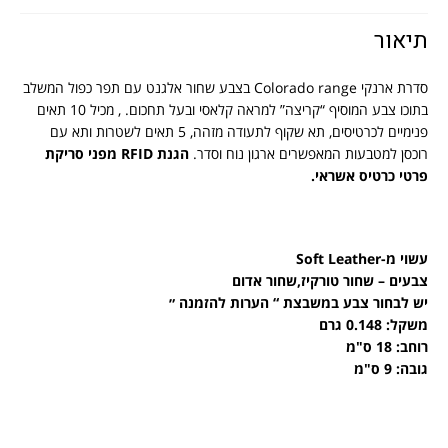
תיאור
סדרת ארנקי Colorado range בצבע שחור אלגנט עם תפר כפול המשלב
בתוכו צבע המוסיף “קריצה” למראה קלאסי ובעל תחכום. , מכיל 10 תאים
פנימיים לכרטיסים, תא שקוף לתעודה מזהה, 5 תאים לשטרות ותא עם
רוכסן למטבעות המאפשרים ארגון נוח וסדר.
הגנת
RFID
מפני סריקת
פרטי כרטיס אשראי.
עשוי מ-Soft Leather
צבעים – שחור טורקיז,שחור אדום
יש לבחור צבע במשבצת “ הערות להזמנה ״
משקל: 0.148 גרם
רוחב: 18 ס"מ
גובה: 9 ס"מ