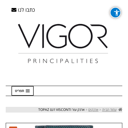
דלג
דלג
לדלג
לדלג
לתוכן
לתוכן
לניווט
לניווט
כתבו לנו
תפריט
ראשי
עמוד הבית
ארנקים
ארנק עור VISCONTI דגם TOPAZ
Checkout