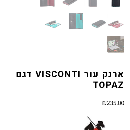
צור קשר
תודה רבה
תקנון האתר (להלן "התקנון")
ארנק עור VISCONTI דגם
TOPAZ
₪
235.00