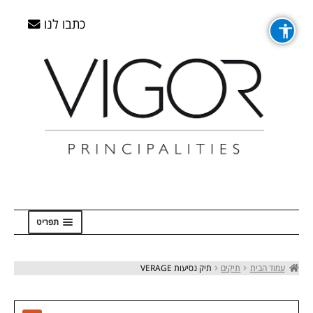
דלג
דלג
לדלג
לדלג
לתוכן
לתוכן
לניווט
לניווט
כתבו לנו
תפריט
ראשי
עמוד הבית
תיקים
תיק נסיעות VERAGE
Checkout