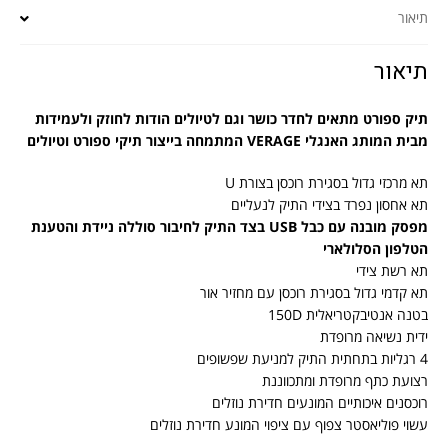
תיאור
תיאור
תיק ספורט מתאים לחדר כושר וגם לטיולים הודות לחוזק ולעמידות
מבית המותג האנגלי VERAGE המתמחה בייצור תיקי ספורט וטיולים
תא מרכזי גדול בסגירת רוכסן בצורת U
תא אחסון נפרד בצידי התיק לנעליים
מפסק מובנה עם כבל USB בצד התיק לחיבור סוללה ניידת והטענת
הטלפון הסלולארי
תא רשת צידי
תא קדמי גדול בסגירת רוכסן עם מחזיר אור
בטנה אנטיבקטריאלית 150D
ידית נשיאה מרופדת
4 רגליות בתחתית התיק למניעת שפשופים
רצועת כתף מרופדת ומתכווננת
רוכסנים איכותיים המונעים חדירת נוזלים
עשוי פוליאסטר צפוף עם ציפוי המונע חדירת נוזלים