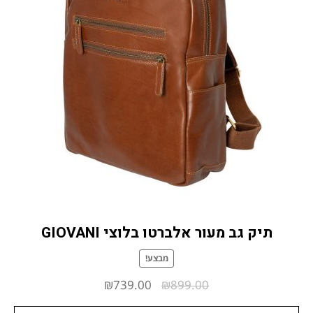
תיק גב מעור אלברטו בלוצי GIOVANI
מבצע!
המחיר
המחיר
₪
739.00
₪
899.00
המקורי
הנוכחי