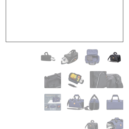
צור קשר
תודה רבה
תקנון האתר (להלן "התקנון")