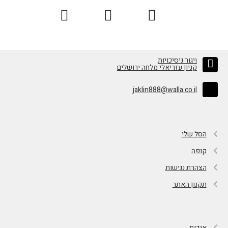
ויגור ניסיכויות
קניון עזריאלי מלחה ירושלים
jaklin888@walla.co.il
הסל שלי
קופה
הצהרת נגישות
תקנון האתר
אודות