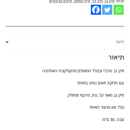
תגיות:
תיק גב
,
תיק קל
,
תיקי מחשב
,
תיקים טבעוניים
לאייפד
מ
נ
ק
ו
ו
כ
ר
ח
תיאור
י
י
ה
ה
תיאור
י
ו
ה
א
תיק גב טרנדי ובגודל המושלם מהקולקציה האחרונה
:
:
עם חלוקת תאים נוחה במיוחד
₪
₪
תיק גב מאוד קל, נוח, פרקטי ומחולק
1
1
כולל תא מרופד לאייפד
5
9
9
9
גובה: 36 ס"מ
.
.