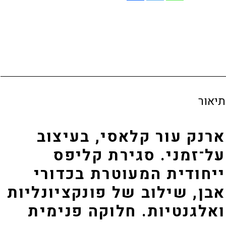
ו
כ
ר
ח
י
י
ה
ה
י
ו
ה
א
תיאור
:
:
₪
₪
ארנק עור קלאסי, בעיצוב
2
2
על־זמני. סגירת קליפס
1
7
ייחודית המעוטרת בכדורי
9
9
.
.
אבן, שילוב של פונקציונליות
0
0
ואלגנטיות. חלוקה פנימית
0
0