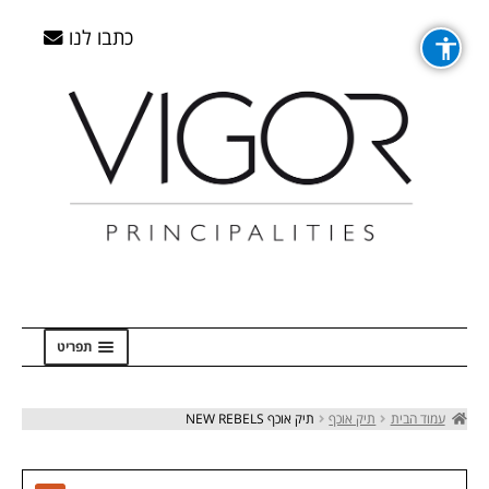
דלג
דלג
לדלג
לדלג
לתוכן
לתוכן
לניווט
לניווט
כתבו לנו
תפריט
ראשי
עמוד הבית
תיק אוכף
תיק אוכף NEW REBELS
Checkout