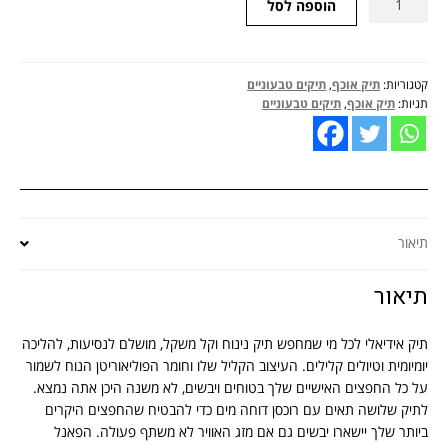
הוספה לסל
של
תיק
אוכף
NEW
קטגוריות:
תיק אוכף
,
תיקים טבעוניים
תגיות:
תיק אוכף
,
תיקים טבעוניים
REBELS
תיאור
תיאור
תיק אידיאלי לכל מי שמחפש תיק נינוח וקל משקל, מושלם לנסיעות, להליכה
יומיומית וטיולים קלילים. העיצוב הקליל שלו וחומר הפוליאוריטן הנוח לשמור
על כל החפצים האישיים שלך בטוחים ויבשים, לא משנה היכן אתה נמצא.
לתיק שלושה תאים עם רוכסן דוחה מים כדי להבטיח שהחפצים היקרים
ביותר שלך יישארו יבשים גם אם מזג האוויר לא משתף פעולה. הפאנל