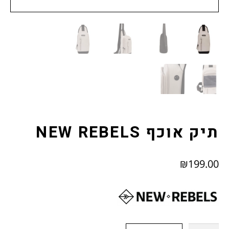
צור קשר
תודה רבה
תקנון האתר (להלן "התקנון")
תיק אוכף NEW REBELS
₪
199.00
כמות