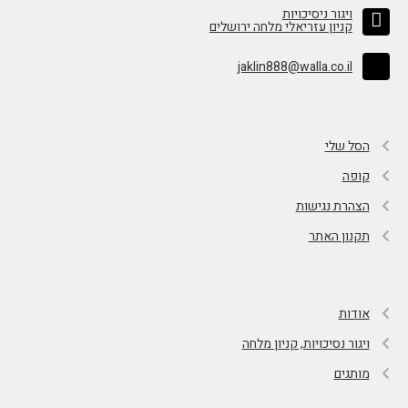
ויגור ניסיכויות
קניון עזריאלי מלחה ירושלים
jaklin888@walla.co.il
הסל שלי
קופה
הצהרת נגישות
תקנון האתר
אודות
ויגור נסיכויות, קניון מלחה
מותגים