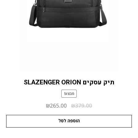
תיק עסקים SLAZENGER ORION
מבצע!
המחיר
המחיר
₪
265.00
₪
379.00
המקורי
הנוכחי
הוספה לסל
היה:
הוא:
₪265.00.
₪379.00.