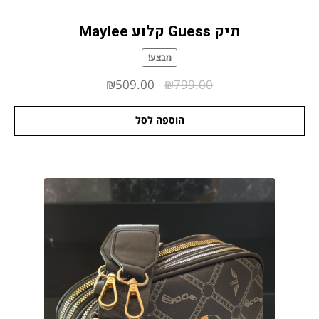
תיק Guess קלוע Maylee
מבצע!
המחיר
המחיר
₪
509.00
₪
799.00
המקורי
הנוכחי
הוספה לסל
היה:
הוא:
₪509.00.
₪799.00.