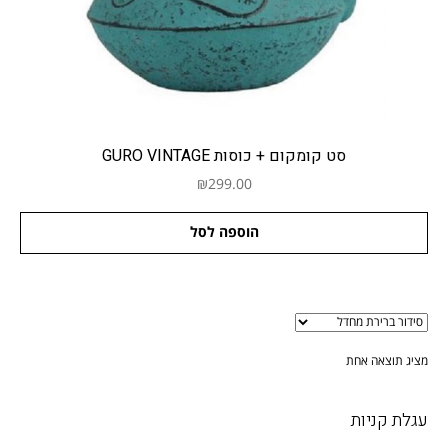
צור קשר
תודה רבה
תקנון האתר (להלן "התקנון")
סט קומקום + כוסות GURO VINTAGE
₪
299.00
הוספה לסל
מציג תוצאה אחת
עגלת קניות