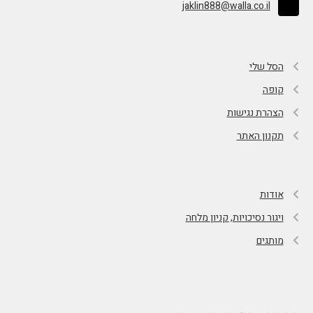
jaklin888@walla.co.il
הסל שלי
קופה
הצהרת נגישות
תקנון האתר
אודות
ויגור נסיכויות, קניון מלחה
מותגים