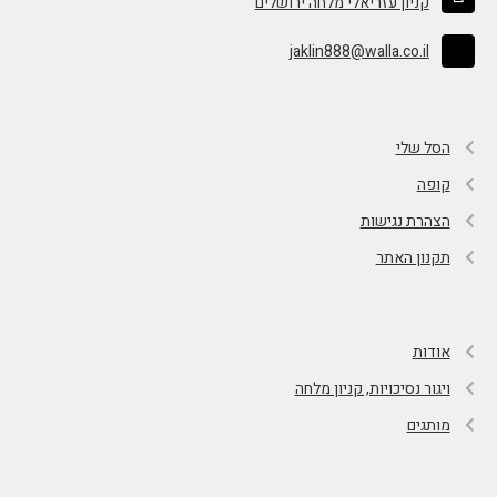
קניון עזריאלי מלחה ירושלים
jaklin888@walla.co.il
הסל שלי
קופה
הצהרת נגישות
תקנון האתר
אודות
ויגור נסיכויות, קניון מלחה
מותגים