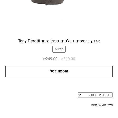
צור קשר
תודה רבה
תקנון האתר (להלן "התקנון")
ארנק כרטיסים נשלפים כפול מעור Tony Perotti
מבצע!
המחיר
המחיר
₪
249.00
₪
319.00
המקורי
הנוכחי
היה:
הוא:
הוספה לסל
₪249.00.
₪319.00.
מציג תוצאה אחת